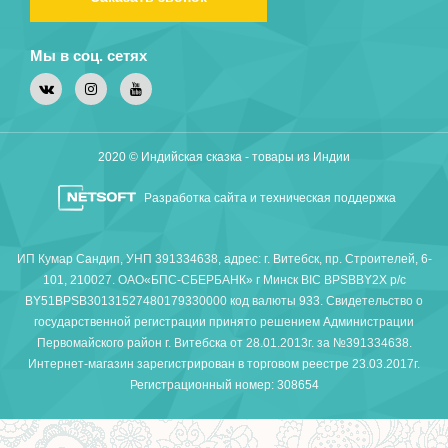
Мы в соц. сетях
2020 © Индийская сказка - товары из Индии
Разработка сайта и техническая поддержка
ИП Кумар Сандип, УНП 391334638, адрес: г. Витебск, пр. Строителей, 6-
101, 210027. ОАО«БПС-СБЕРБАНК» г Минск BIC BPSBBY2X р/с
BY51BPSB30131527480179330000 код валюты 933. Свидетельство о
государственной регистрации принято решением Администрации
Первомайского район г. Витебска от 28.01.2013г. за №391334638.
Интернет-магазин зарегистрирован в торговом реестре 23.03.2017г.
Регистрационный номер: 308654