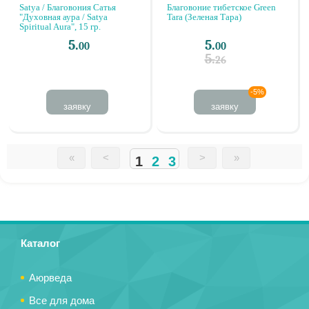
Satya / Благовония Сатья
Благовоние тибетское Green
"Духовная аура / Satya
Tara (Зеленая Тара)
Spiritual Aura", 15 гр.
5.
5.
00
00
5.
26
-5%
заявку
заявку
«
<
>
»
2
3
1
Страницы
Страницы
Каталог
Аюрведа
Все для дома