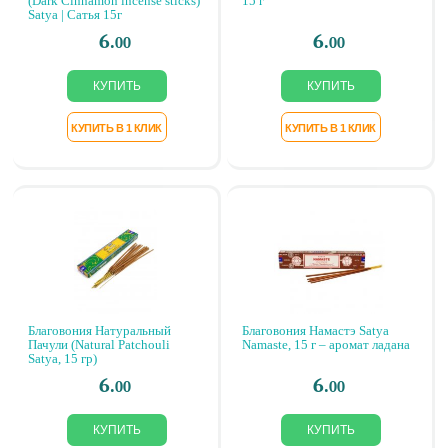
(Dark Cinnamon incense sticks)
15 г
Satya | Сатья 15г
6.
6.
00
00
Благовония Натуральный
Благовония Намастэ Satya
Пачули (Natural Patchouli
Namaste, 15 г – аромат ладана
Satya, 15 гр)
6.
6.
00
00