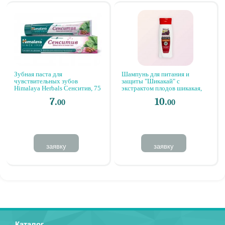
Зубная паста для
Шампунь для питания и
чувствительных зубов
защиты "Шикакай" с
Himalaya Herbals Сенситив, 75
экстрактом плодов шикакая,
мл
экстрактом брингараджа и
7.
10.
00
00
маслом кокосовой пальмы,
Байдьянатх (Индия), 225 мл //
Shikakai shampoo, Baidyanath
(India), 225 ml
заявку
заявку
Каталог