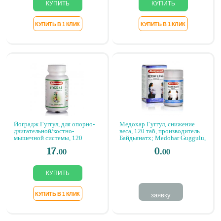
Йоградж Гуггул, для опорно-
Медохар Гуггул, снижение
двигательной/костно-
веса, 120 таб, производитель
мышечной системы, 120
Байдьянатх; Medohar Guggulu,
таблеток,Yograj Guggulu,
120 tabs, Baidyanath
17.
0.
00
00
Baidyanath
заявку