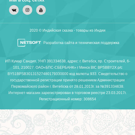
2020 © Индийская сказка - товары из Индии
Разработка сайта и техническая поддержка
ИП Кумар Сандип, УНП 391334638, адрес: г. Витебск, пр. Строителей, 6-
101, 210027. ОАО«БПС-СБЕРБАНК» г Минск BIC BPSBBY2X р/с
BY51BPSB30131527480179330000 код валюты 933. Свидетельство о
государственной регистрации принято решением Администрации
Первомайского район г. Витебска от 28.01.2013г. за №391334638.
Интернет-магазин зарегистрирован в торговом реестре 23.03.2017г.
Регистрационный номер: 308654