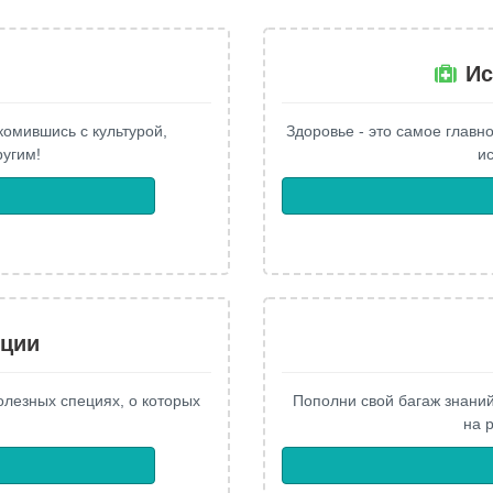
Ис
комившись с культурой,
Здоровье - это самое главно
ругим!
ис
еции
олезных специях, о которых
Пополни свой багаж знани
на 