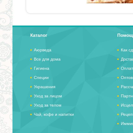
Каталог
Помощ
Аюрведа
Как сд
Все для дома
Доста
Гигиена
Оплат
Специи
Оптов
Украшения
Рассч
Уход за лицом
Партн
Уход за телом
Исцел
Чай, кофе и напитки
Рецеп
Иммиг