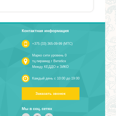
Контактная информация
+375 (33) 365-09-99 (МТС)
Марко сити уровень 0
тц пирамид г Витебск
Между КЕДДО и ЗИКО
Каждый день с 10:00 до 19:00
Заказать звонок
Мы в соц. сетях