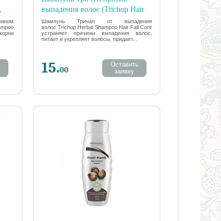
,
выпадения волос (Trichup Hair
Fall Control), 200 мл 0% SLES,
ином
Шампунь Тричап от выпадения
ampoo
волос Trichup Herbal Shampoo Hair Fall Control -
Parabens, Dioxane
корни
устраняет причины выпадения волос,
питает и укрепляет волосы, придает...
15.
ь
Оставить
00
заявку