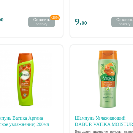
-20%
9.
00
Оставить
Оставит
00
заявку
заявку
пунь Ватика Аргана
Шампунь Увлажняющий
гкое увлажнение) 200мл
DABUR VATIKA MOISTU
TREATMENT SHAMPOO, 2
Благодаря шампуню волосы стано