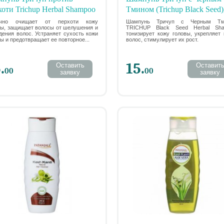
хоти Trichup Herbal Shampoo
Тмином (Trichup Black Seed)
 SLS и парабенов, 200 мл
200 мл – 0% SLES, Parabens,
ично очищает от перхоти кожу
Шампунь Тричуп с Черным Тм
вы, защищает волосы от шелушения и
TRICHUP Black Seed Herbal Sh
Dioxane
дения волос. Устраняет сухость кожи
тонизирует кожу головы, укрепляет 
ы и предотвращает ее повторное...
волос, стимулирует их рост.
.
15.
Оставить
Оставит
00
00
заявку
заявку