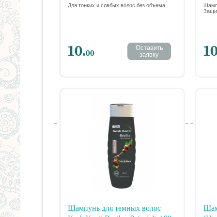
мл.
PRO
Для тонких и слабых волос без объема.
Шамп
Защи
10.
10
Оставить
00
заявку
Шампунь для темных волос
Шам