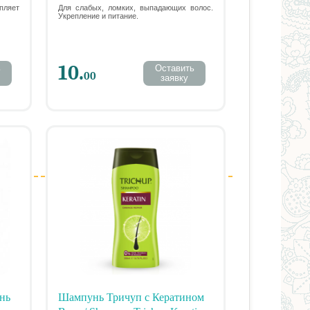
RE
FALL CONTROL SHAMPOO,
пляет
Для слабых, ломких, выпадающих волос.
Укрепление и питание.
200 МЛ.
10.
ь
Оставить
00
заявку
нь
Шампунь Тричуп с Кератином