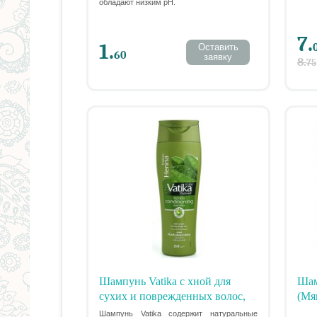
обладают низким рН.
7.
1.
Оставить
60
заявку
8.
75
Шампунь Vatika с хной для
Шам
сухих и поврежденных волос,
(Мя
200 мл
Шампунь Vatika содержит натуральные