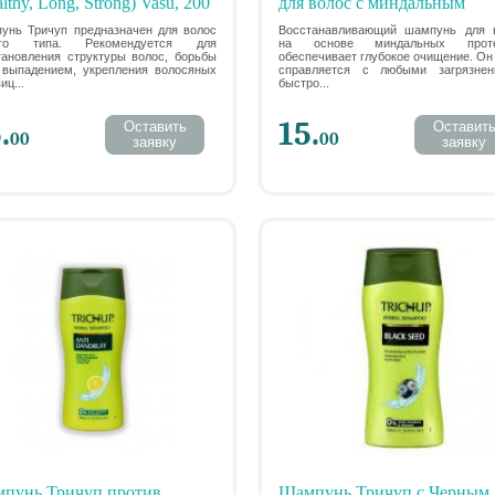
lthy, Long, Strong) Vasu, 200
для волос с миндальным
протеином (Trichup Herbal
унь Тричуп предназначен для волос
Восстанавливающий шампунь для 
ого типа. Рекомендуется для
на основе миндальных проте
Shampoo Almond Protein) Vas
тановления структуры волос, борьбы
обеспечивает глубокое очищение. Он 
 выпадением, укрепления волосяных
Васу 200мл
справляется с любыми загрязнен
иц...
быстро...
.
15.
Оставить
Оставит
00
00
заявку
заявку
пунь Тричуп против
Шампунь Тричуп с Черным