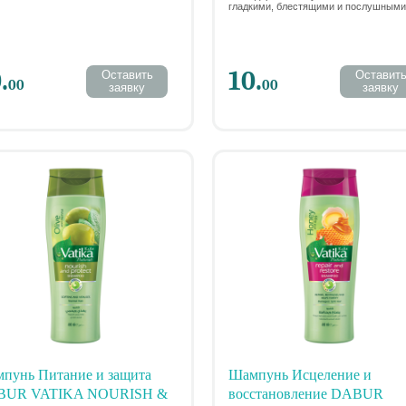
гладкими, блестящими и послушными
МЛ.
.
10.
Оставить
Оставит
00
00
заявку
заявку
пунь Питание и защита
Шампунь Исцеление и
BUR VATIKA NOURISH &
восстановление DABUR