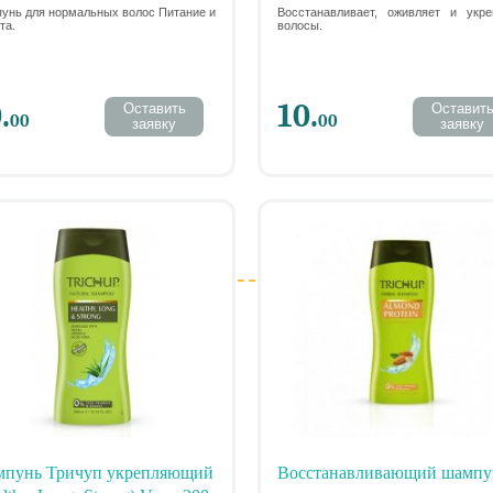
TECT SHAMPOO, 200 МЛ.
VATIKA REPAIR & RESTO
унь для нормальных волос Питание и
Восстанавливает, оживляет и укре
та.
волосы.
SHAMPOO, 200 МЛ.
.
10.
Оставить
Оставит
00
00
заявку
заявку
пунь Тричуп укрепляющий
Восстанавливающий шампу