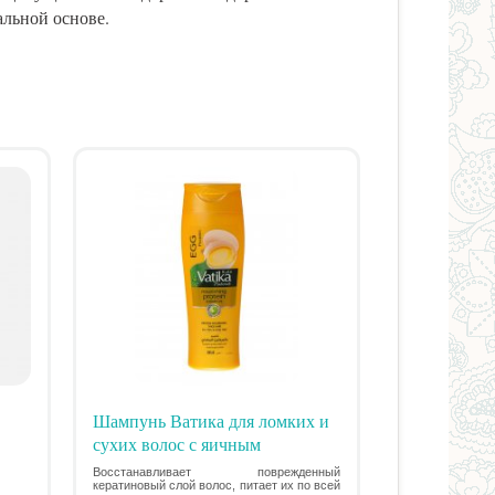
альной основе.
Шампунь Ватика для ломких и
сухих волос с яичным
протеином, Vatika Dabur 200мл
Восстанавливает поврежденный
кератиновый слой волос, питает их по всей