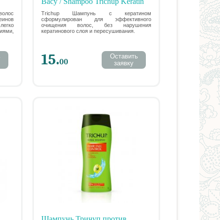
Васу / Shampoo Trichup Keratin
Vasu - 200 мл (Восстановление
волос
Trichup Шампунь с кератином
инов
сформулирован для эффективного
u |
поврежденных волос)
легко
очищения волос, без нарушения
иями,
кератинового слоя и пересушивания.
15.
ь
Оставить
00
заявку
Шампунь Тричуп против