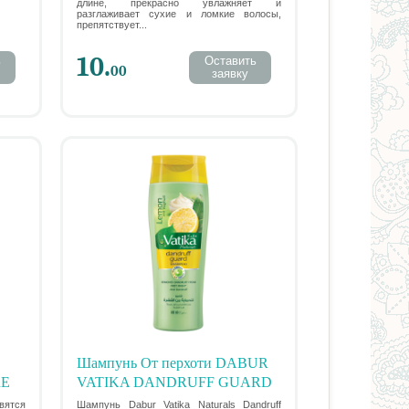
длине, прекрасно увлажняет и
разглаживает сухие и ломкие волосы,
препятствует...
10.
ь
Оставить
00
заявку
Шампунь От перхоти DABUR
RE
VATIKA DANDRUFF GUARD
00
SHAMPOO, 200 МЛ.
вятся
Шампунь Dabur Vatika Naturals Dandruff