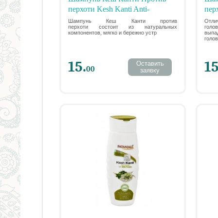
перхоти Kesh Kanti Anti-
пер
Dandruff Natural Shampoo,
без
Шампунь Кеш Канти против
Отл
перхоти состоит из натуральных
голо
Patanjali, 200 мл
компонентов, мягко и бережно устр
выпа
голов
15.
15
Оставить
00
заявку