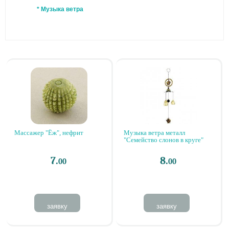
* Музыка ветра
Массажер "Ёж", нефрит
Музыка ветра металл
"Семейство слонов в круге"
7.
8.
00
00
заявку
заявку