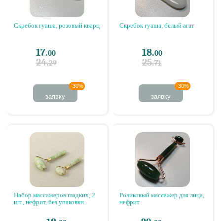
Скребок гуаша, розовый кварц
Скребок гуаша, белый агат
17.
18.
00
00
24.
25.
29
71
-30%
-30%
заявку
заявку
Набор массажеров гладких, 2
Роликовый массажер для лица,
шт., нефрит, без упаковки
нефрит