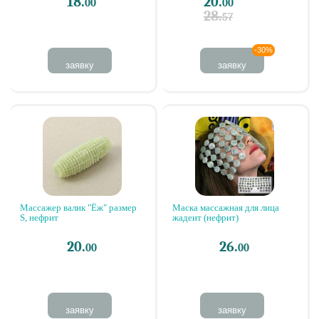
18.
20.
00
00
28.
57
-30%
заявку
заявку
Массажер валик "Ёж" размер
Маска массажная для лица
S, нефрит
жадеит (нефрит)
20.
26.
00
00
заявку
заявку