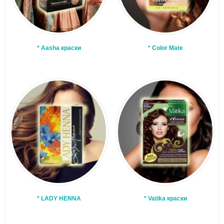
* Aasha краски
* Color Mate
* LADY HENNA
* Vatika краски