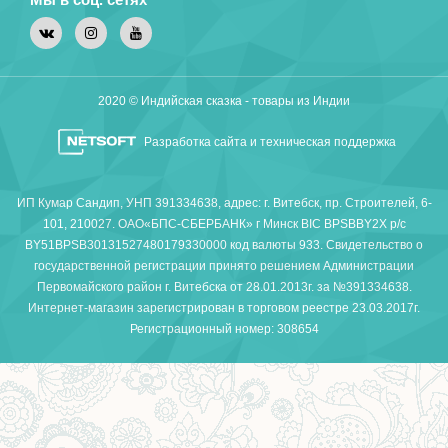
2020 © Индийская сказка - товары из Индии
Разработка сайта и техническая поддержка
ИП Кумар Сандип, УНП 391334638, адрес: г. Витебск, пр. Строителей, 6-
101, 210027. ОАО«БПС-СБЕРБАНК» г Минск BIC BPSBBY2X р/с
BY51BPSB30131527480179330000 код валюты 933. Свидетельство о
государственной регистрации принято решением Администрации
Первомайского район г. Витебска от 28.01.2013г. за №391334638.
Интернет-магазин зарегистрирован в торговом реестре 23.03.2017г.
Регистрационный номер: 308654