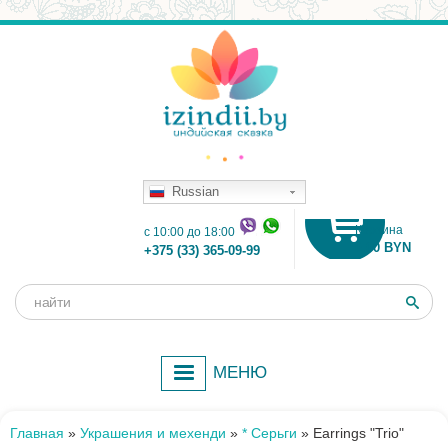
Russian
Корзина
c 10:00 до 18:00
0.00 BYN
+375 (33) 365-09-99
Поиск
Форма
поиска
МЕНЮ
Главная
»
Украшения и мехенди
»
* Серьги
»
Earrings "Trio"