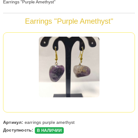
Вы
Earrings "Purple Amethyst"
здесь
Earrings "Purple Amethyst"
Артикул:
earrings purple amethyst
Доступность:
В НАЛИЧИИ