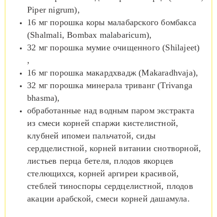
Piper nigrum),
16 мг порошка коры малабарского бомбакса
(Shalmali, Bombax malabaricum),
32 мг порошка мумие очищенного (Shilajeet)
,
16 мг порошка макардхвадж (Makaradhvaja),
32 мг порошка минерала триванг (Trivanga
bhasma),
обработанные над водным паром экстракта
из смеси корней спаржи кистелистной,
клубней ипомеи пальчатой, сиды
сердцелистной, корней витании снотворной,
листьев перца бетеля, плодов якорцев
стелющихся, корней аргиреи красивой,
стеблей тиноспоры сердцелистной, плодов
акации арабской, смеси корней дашамула.