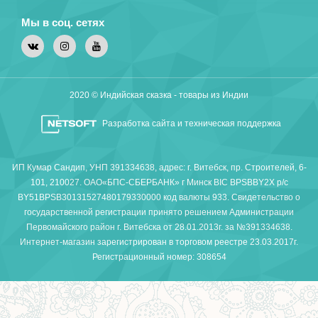
Мы в соц. сетях
2020 © Индийская сказка - товары из Индии
Разработка сайта и техническая поддержка
ИП Кумар Сандип, УНП 391334638, адрес: г. Витебск, пр. Строителей, 6-
101, 210027. ОАО«БПС-СБЕРБАНК» г Минск BIC BPSBBY2X р/с
BY51BPSB30131527480179330000 код валюты 933. Свидетельство о
государственной регистрации принято решением Администрации
Первомайского район г. Витебска от 28.01.2013г. за №391334638.
Интернет-магазин зарегистрирован в торговом реестре 23.03.2017г.
Регистрационный номер: 308654