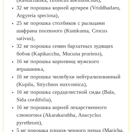
32 мг порошка корней аргиреи (Vriddhadaru,
Argyreia speciosa),
25 мг порошка столбиков с рыльцами
шафрана посевного (Kumkuma, Crocus
sativus),
32 мг порошка семян бархатных зудящих
бобов (Kapikacchu, Mucuna pruriens),
16 мг порошка корневищ мужского
ятрышника,
16 мг порошка чилибухи нейтрализованный
(Kupilu, Strychnos nuxvomica),
16 мг порошка сердцелистной сиды (Bala,
Sida cordifolia),
16 мг порошка корней лекарственного
слюногона (Akarakarabha, Anacyclus
pyrethrum),
5 мг порошка плодов черного перца (Maricha,