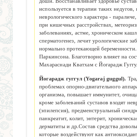
доши. Восстанавливает здоровье сустав
используется в терапии таких недугов,
неврологического характера - параличе
при кишечных расстройствах, метеоризм
заболеваниях, астме, хроническом кашл
сперматогенез, лечит урологические за
нормально протекающей беременности. 
Паркинсона. Благотворно влияет на со
Махараснади Кватхам с Йогарадж Гуггу
Йогарадж гуггул (Yogaraj guggul).
Тра
проблемах опорно-двигательного аппар
организма, повышает иммунитет, очища
кроме заболеваний суставов входят нев
(эпилепсия), предменструальный синдро
панкреатит, колит, энтерит, хроническ
дерматиты и др.Состав средства доволь
которые воздействуют как антиоксидан