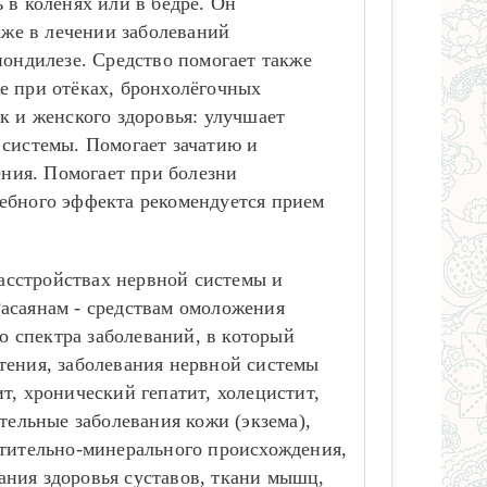
 в коленях или в бедре. Он
акже в лечении заболеваний
пондилезе. Средство помогает также
е при отёках, бронхолёгочных
к и женского здоровья: улучшает
 системы. Помогает зачатию и
ния. Помогает при болезни
чебного эффекта рекомендуется прием
асстройствах нервной системы и
Расаянам - средствам омоложения
о спектра заболеваний, в который
стения, заболевания нервной системы
т, хронический гепатит, холецистит,
тельные заболевания кожи (экзема),
стительно-минерального происхождения,
ания здоровья суставов, ткани мышц,