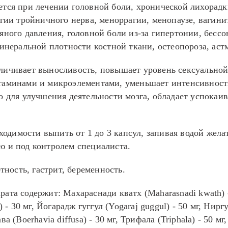
тся при лечении головной боли, хронической лихорадки
лгии тройничного нерва, меноррагии, менопаузе, вагини
яного давления, головной боли из-за гипертонии, бесс
минеральной плотности костной ткани, остеопороза, аст
ичивает выносливость, повышает уровень сексуальной 
таминами и микроэлементами, уменьшает интенсивность
во для улучшения деятельности мозга, обладает успока
одимости выпить от 1 до 3 капсул, запивая водой жела
ю и под контролем специалиста.
ность, гастрит, беременность.
ата содержит: Махараснади кватх (Maharasnadi kwath) - 
 - 30 мг, Йогарадж гуггул (Yogaraj guggul) - 50 мг, Нирг
нава (Boerhavia diffusa) - 30 мг, Трифала (Triphala) - 50 м