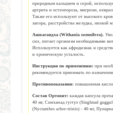
природным кальцием и серой, используе
артрита и остеопороза, мигрени, невра
Также его используют от высокого кров
запора, расстройства желудка, низкой 
Ашвагандха (Withania somnifera).
Увел
сил, питает организм необходимыми ви
Используется как афродизиак и средст
и хроническую усталость.
Инструкция по применению:
при необх
рекомендуется принимать по назначени
Противопоказания:
повышенная кислот
Состав Ортовит:
каждая капсула препар
40 мг, Синханад гуггул (Singhnad guggul)
(Nyctanthes arbor-tristis) - 40 мг, Пунар