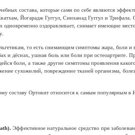
ечебных состава, которые сами по себе являются эффе
ватхам, Йогарадж Гуггул, Синханад Гуггул и Трифала. 
он одновременно оздоравливает, снимает имеющие мест
у.
льгетикам, то есть снимающим симптомы жара, боли и 
убах и дёснах, ушная боль или боли при остеоартрите. 
йся боли, а также другие симптомы проявления какого 
жение сухожилий, повреждение тканей организма, боле
ому составу Ортовит относится к самым популярным в 
ath).
Эффективное натуральное средство при заболеван