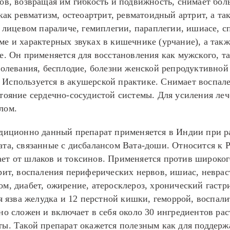
ов, возвращая им гибкость и подвижность, снимает боль
 как ревматизм, остеоартрит, ревматоидный артрит, а т
, лицевом параличе, гемиплегии, параплегии, ишиасе, с
е и характерных звуках в кишечнике (урчание), а такж
е. Он применяется для восстановления как мужского, та
болевания, бесплодие, болезни женской репродуктивной
Используется в акушерской практике. Снимает воспале
стояние сердечно-сосудистой системы. Для усиления ле
лом.
диционно данный препарат применяется в Индии при р
ата, связанные с дисбалансом Вата-доши. Относится к 
ет от шлаков и токсинов. Применяется против широког
рит, воспаления периферических нервов, ишиас, невра
м, диабет, ожирение, атеросклероз, хронический гастри
ая язва желудка и 12 перстной кишки, геморрой, воспали
но сложен и включает в себя около 30 ингредиентов ра
ты. Такой препарат окажется полезным как для поддерж