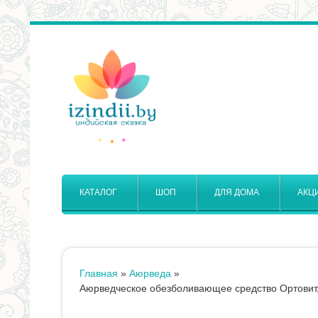
КАТАЛОГ
ШОП
ДЛЯ ДОМА
АКЦ
Главная
»
Аюрведа
»
Вы
Аюрведческое обезболивающее средство Ортовит, 30