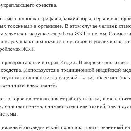
еукрепляющего средства.
о смесь порошка трифалы, коммифоры, серы и касторов
ных токсинами в организме. В этом случае человек ст
замедляется и нарушается работа ЖКТ в целом. Совмест
нов, улучшают подвижность суставов и увеличивают с
проблемах ЖКТ.
 произрастающее в горах Индии. В аюрведе оно известн
средства. Используется в традиционной индийской ме
твует восстановлению хрящевой ткани, облегчает боль 
 соединительных тканей.
е, которое восстанавливает работу печени, почек, щи
, очищает печень, снимает отеки как тканей, так и сус
истемы.
иальный аюрведический порошок, приготовленный из н