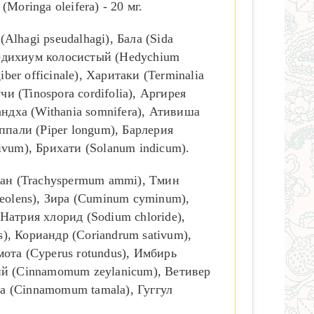
Moringa oleifera) - 20 мг.
Alhagi pseudalhagi), Бала (Sida
 Гедихиум колосистый (Hedychium
er officinale), Харитаки (Terminalia
чи (Tinospora cordifolia), Аргирея
гандха (Withania somnifera), Ативиша
иппали (Piper longum), Барлерия
tivum), Брихати (Solanum indicum).
ван (Trachyspermum ammi), Тмин
eolens), Зира (Cuminum cyminum),
 Натрия хлорид (Sodium chloride),
is), Кориандр (Coriandrum sativum),
рмота (Cyperus rotundus), Имбирь
ский (Cinnamomum zeylanicum), Ветивер
тра (Cinnamomum tamala), Гуггул