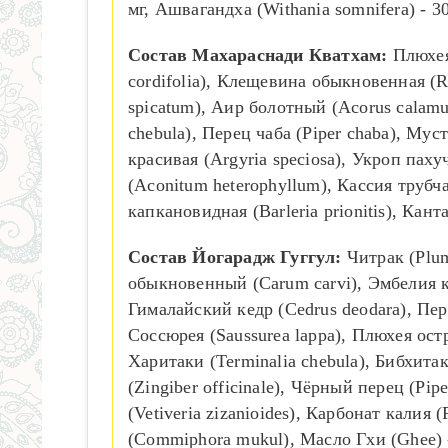
мг, Ашвагандха (Withania somnifera) - 30
Состав Махараснади Кватхам:
Плюхея 
cordifolia), Клещевина обыкновенная (
spicatum), Аир болотный (Acorus calamus
chebula), Перец чаба (Piper chaba), Муст
красивая (Argyria speciosa), Укроп паху
(Aconitum heterophyllum), Кассия трубча
капкановидная (Barleria prionitis), Кан
Состав Йогарадж Гуггул:
Читрак (Plum
обыкновенный (Carum carvi), Эмбелия к
Гималайский кедр (Cedrus deodara), Пере
Соссюрея (Saussurea lappa), Плюхея остро
Харитаки (Terminalia chebula), Бибхитаки
(Zingiber officinale), Чёрный перец (P
(Vetiveria zizanioides), Карбонат калия
(Commiphora mukul), Масло Гхи (Ghee) 