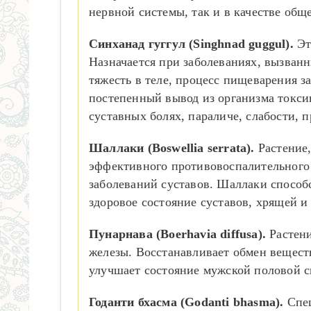
нервной системы, так и в качестве общ
Синханад гуггул (Singhnad guggul).
Эт
Назначается при заболеваниях, вызван
тяжесть в теле, процесс пищеварения 
постепенный вывод из организма токси
суставных болях, параличе, слабости, 
Шаллаки (Boswellia serrata).
Растение,
эффективного противовоспалительного 
заболеваний суставов. Шаллаки способс
здоровое состояние суставов, хрящей и
Пунарнава (Boerhavia diffusa).
Растени
железы. Восстанавливает обмен веществ
улучшает состояние мужской половой с
Годанти бхасма (Godanti bhasma).
Спец