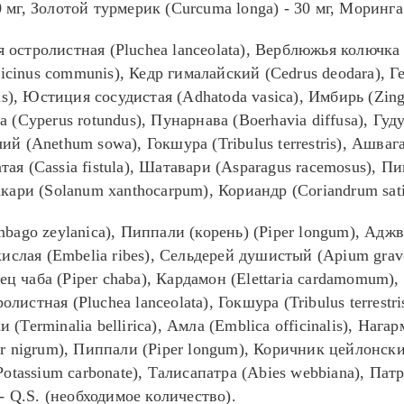
 мг, Золотой турмерик (Curcuma longa) - 30 мг, Моринга (
остролистная (Pluchea lanceolata), Верблюжья колючка (
Ricinus communis), Кедр гималайский (Cedrus deodara),
), Юстиция сосудистая (Adhatoda vasica), Имбирь (Zingib
а (Cyperus rotundus), Пунарнава (Boerhavia diffusa), Гуду
чий (Anethum sowa), Гокшура (Tribulus terrestris), Ашва
тая (Cassia fistula), Шатавари (Asparagus racemosus), П
такари (Solanum xanthocarpum), Кориандр (Coriandrum sa
bago zeylanica), Пиппали (корень) (Piper longum), Адж
ислая (Embelia ribes), Сельдерей душистый (Apium grav
ц чаба (Piper chaba), Кардамон (Elettaria cardamomum),
листная (Pluchea lanceolata), Гокшура (Tribulus terrestr
 (Terminalia bellirica), Амла (Emblica officinalis), Нага
iper nigrum), Пиппали (Piper longum), Коричник цейлон
 (Potassium carbonate), Талисапатра (Abies webbiana), Па
- Q.S. (необходимое количество).