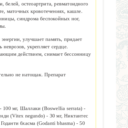
, белей, остеоартрита, ревматоидного
те, маточных кровотечениях, кашле.
онницы, синдрома беспокойных ног,
мы.
энергии, улучшает память, придает
 неврозов, укрепляет сердце.
ивающим действием, снимает бессонницу
тельно не натощак. Препарат
100 мг, Шаллаки (Boswellia serrata) -
унди (Vitex negundo) - 30 мг, Никтантес
г, Годанти бхасма (Godanti bhasma) - 50