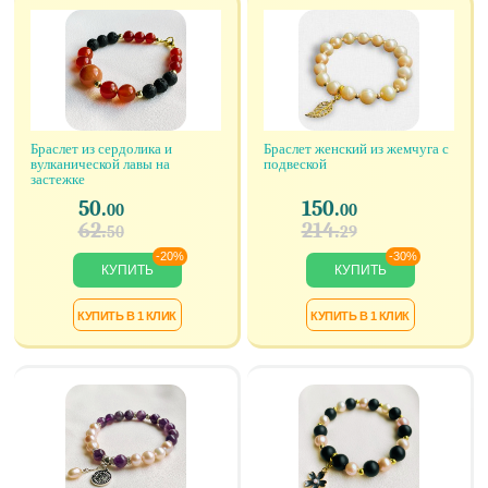
Браслет из сердолика и
Браслет женский из жемчуга с
вулканической лавы на
подвеской
застежке
50.
150.
00
00
62.
214.
50
29
-20%
-30%