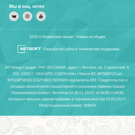
Мы в соц. сетях
2020 © Индийская сказка - товары из Индии
Разработка сайта и техническая поддержка
ИП Кумар Сандип, УНП 391334638, адрес: г. Витебск, пр. Строителей, 6-
101, 210027. ОАО«БПС-СБЕРБАНК» г Минск BIC BPSBBY2X р/с
BY51BPSB30131527480179330000 код валюты 933. Свидетельство о
государственной регистрации принято решением Администрации
Первомайского район г. Витебска от 28.01.2013г. за №391334638.
Интернет-магазин зарегистрирован в торговом реестре 23.03.2017г.
Регистрационный номер: 308654