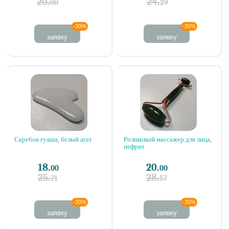
20.
24.
00
29
-30%
-30%
заявку
заявку
Скребок гуаша, белый агат
Роликовый массажер для лица,
нефрит
18.
20.
00
00
25.
28.
71
57
-30%
-30%
заявку
заявку