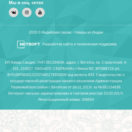
Мы в соц. сетях
2020 © Индийская сказка - товары из Индии
Разработка сайта и техническая поддержка
ИП Кумар Сандип, УНП 391334638, адрес: г. Витебск, пр. Строителей, 6-
101, 210027. ОАО«БПС-СБЕРБАНК» г Минск BIC BPSBBY2X р/с
BY51BPSB30131527480179330000 код валюты 933. Свидетельство о
государственной регистрации принято решением Администрации
Первомайского район г. Витебска от 28.01.2013г. за №391334638.
Интернет-магазин зарегистрирован в торговом реестре 23.03.2017г.
Регистрационный номер: 308654