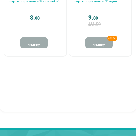
Карты игральные 'Kama sutra'
Карты игральные "Индия"
8.
9.
00
00
10.
59
-15%
заявку
заявку